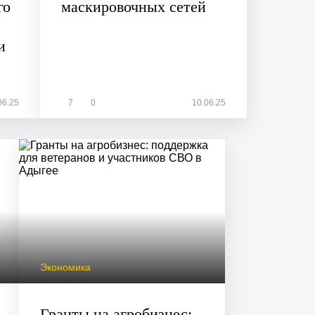
го
маскировочных сетей
и
06.25
7
0
10.06.25
Экономика
Гранты на агробизнес: