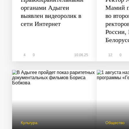
органами Адыгеи
Мамий п
выявлен видеоролик в
во втор
сети Интернет
ректоро
России,
Белорус
4
0
10.06.25
12
0
Культура
Общество