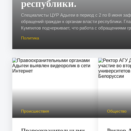
республики.
Специалисты ЦУР Адыгеи в период с 2 по 8 июня за
обращений граждан к органам власти республики. Гл
Кумпилов подчеркивает, что работа с обращениями гр
Политика
Происшествия
Общество
Правоохранительными
Ректор 