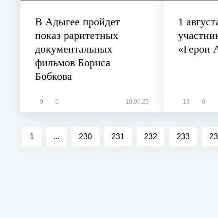
В Адыгее пройдет
1 август
показ раритетных
участни
документальных
«Герои 
фильмов Бориса
Бобкова
9
0
10.06.25
13
0
1
...
230
231
232
233
23