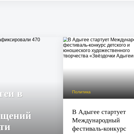
еи в
Политика
В Адыгее стартует
ащений
Международный
сти
фестиваль-конкурс