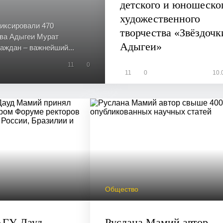
детского и юношеско
художественного
фиксировали 470
творчества «Звёздочк
ава Адыгеи Мурат
Адыгеи»
аждан – важнейший...
11
0
11
0
10.
Общество
АГУ Дауд
Руслана Мамий автор