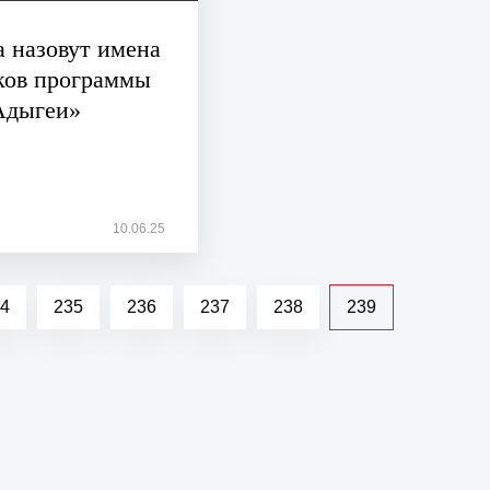
а назовут имена
ков программы
Адыгеи»
10.06.25
4
235
236
237
238
239