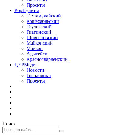
Проекты
КорПункты
Тахтамукайский
Кошехабльский
Теучежский
Гиагинский
Шовгеновский
Майкопский
Майкоп
Адыгейск
Красногвардейский
ЦУРМедиа
Новости
Госпаблики
Проекты
Поиск