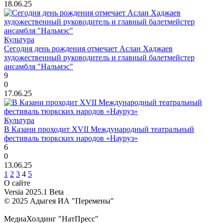
18.06.25
Культура
Сегодня день рождения отмечает Аслан Хаджаев
художественный руководитель и главный балетмейстер
ансамбля "Нальмэс"
9
0
17.06.25
Культура
В Казани проходит XVII Международный театральный
фестиваль тюркских народов «Науруз»
6
0
13.06.25
1
2
3
4
5
О сайте
Versia 2025.1 Beta
© 2025 Адыгея ИА "Перемены"
МедиаХолдинг "НатПресс"