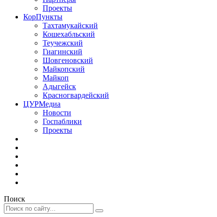
Проекты
КорПункты
Тахтамукайский
Кошехабльский
Теучежский
Гиагинский
Шовгеновский
Майкопский
Майкоп
Адыгейск
Красногвардейский
ЦУРМедиа
Новости
Госпаблики
Проекты
Поиск