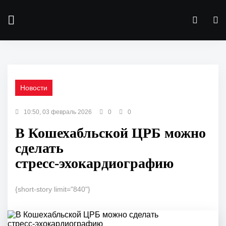
Новости
10:50, 03 февраль 2026
0
0
В Кошехабльской ЦРБ можно
сделать
стресс‑эхокардиографию
{short-story limit="840"}