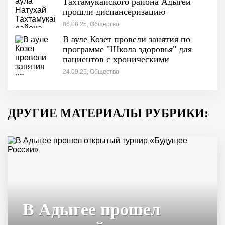
Тахтамукайского района Адыгеи
прошли диспансеризацию
06.08.25, Общество
В ауле Козет провели занятия по
программе "Школа здоровья" для
пациентов с хроническими
неинфекционными заболеваниями
24.09.25, Общество
ДРУГИЕ МАТЕРИАЛЫ РУБРИКИ:
В Адыгее прошел