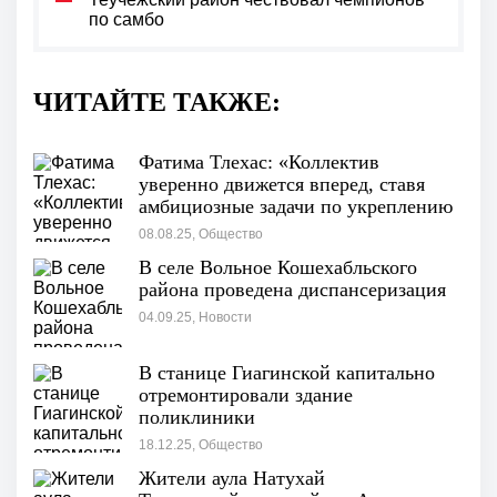
по самбо
ЧИТАЙТЕ ТАКЖЕ:
Фатима Тлехас: «Коллектив
уверенно движется вперед, ставя
амбициозные задачи по укреплению
здоровья населения»
08.08.25, Общество
В селе Вольное Кошехабльского
района проведена диспансеризация
04.09.25, Новости
В станице Гиагинской капитально
отремонтировали здание
поликлиники
18.12.25, Общество
Жители аула Натухай