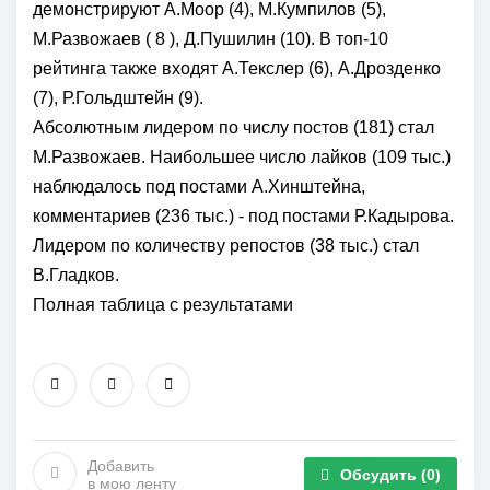
демонстрируют А.Моор (4), М.Кумпилов (5),
М.Развожаев ( 8 ), Д.Пушилин (10). В топ-10
рейтинга также входят А.Текслер (6), А.Дрозденко
(7), Р.Гольдштейн (9).
Абсолютным лидером по числу постов (181) стал
М.Развожаев. Наибольшее число лайков (109 тыс.)
наблюдалось под постами А.Хинштейна,
комментариев (236 тыс.) - под постами Р.Кадырова.
Лидером по количеству репостов (38 тыс.) стал
В.Гладков.
Полная таблица с результатами
Добавить
Обсудить
(0)
в мою ленту