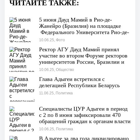
ЧИТАЙТЕ ТАКЖЕ:
5 июня Дауд Мамий в Рио-де-
Жанейро (Бразилия) на площадке
Федерального Университета Рио-де-
Жанейро принял участие во
10.06.25, Фото
втором Форуме ректоров
Ректор АГУ Дауд Мамий принял
университетов России, Бразилии и
участие во втором Форуме ректоров
Белоруссии.
университетов России, Бразилии и
Белоруссии
10.06.25, Общество
Глава Адыгеи встретился с
делегацией Республики Беларусь
11.06.25, Политика
Специалисты ЦУР Адыгеи в период
с 2 по 8 июня зафиксировали 470
обращений граждан к органам власти
республики.
10.06.25, Политика
В Адыгее за два года ликвидировано