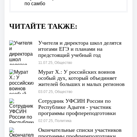
по самбо
ЧИТАЙТЕ ТАКЖЕ:
Учителя и директора школ делятся
итогами ЕГЭ и планами на
предстоящий учебный год
11.07.25, Общество
Мурат Х.: У российских воинов
особый дух, который объединяет
жителей больших и малых регионов
нашей страны
03.07.25, Общество
Сотрудник УФСИН России по
Республике Адыгея - участник
программы профпереподготовки
ветеранов СВО "Герои Адыгеи"
02.07.25, Политика
Окончательные списки участников
программы профпереподготовки