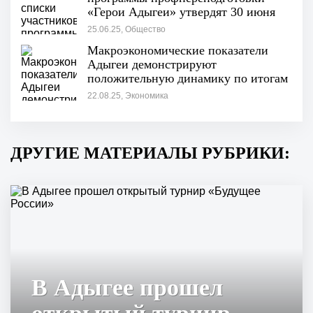
«Герои Адыгеи» утвердят 30 июня
25.06.25, Общество
Макроэкономические показатели
Адыгеи демонстрируют
положительную динамику по итогам
I полугодия"
22.08.25, Экономика
ДРУГИЕ МАТЕРИАЛЫ РУБРИКИ:
В Адыгее прошел