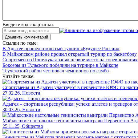
Введите код с картинки:
Добавить комментарий
Ссылки по теме:
В Адыгее прошел открытый турнир «Будущее России»
В Майкопском районе прошел открытый турнир по баскетболу
Спортсмен из Понежукая занял первое место на соревнованиях
Боксеры из Тульского победили на турнире в Майкопе
Теучежский район чествовал чемпионов по самбо
Читайте также:
Спортсмены из Адыгеи участвуют в первенстве ЮФО по насто
27.02.26, Новости
Адыгея – спортивная республика: успехи атлетов и тренеров 
30.03.26, Новости
Майкоспкие настольные теннисисты выиграли Первенство Ад
25.11.25, Общество
Теннисисты из Майкопа привезли россыпь наград с открытого