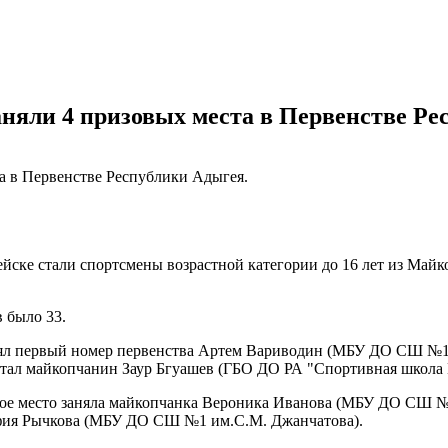
няли 4 призовых места в Первенстве Ре
ске стали спортсмены возрастной категории до 16 лет из Майк
 было 33.
ял первый номер первенства Артем Вариводин (МБУ ДО СШ №1 и
стал майкопчанин Заур Бгуашев (ГБО ДО РА "Спортивная школа
вое место заняла майкопчанка Вероника Иванова (МБУ ДО СШ №1
София Рычкова (МБУ ДО СШ №1 им.С.М. Джанчатова).