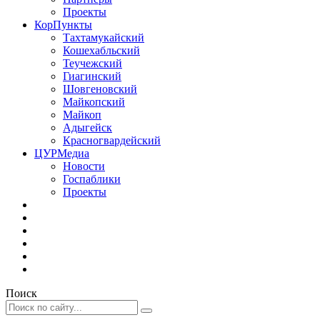
Проекты
КорПункты
Тахтамукайский
Кошехабльский
Теучежский
Гиагинский
Шовгеновский
Майкопский
Майкоп
Адыгейск
Красногвардейский
ЦУРМедиа
Новости
Госпаблики
Проекты
Поиск