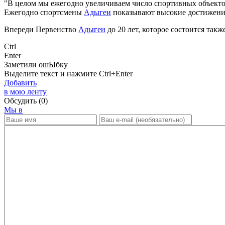
"В целом мы ежегодно увеличиваем число спортивных объектов
Ежегодно спортсмены
Адыгеи
показывают высокие достижения
Впереди Первенство
Адыгеи
до 20 лет, которое состоится такж
Ctrl
Enter
Заметили ош
Ы
бку
Выделите текст и нажмите
Ctrl+Enter
Добавить
в мою ленту
Обсудить
(0)
Мы в