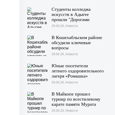
Студенты колледжа
искусств в Адыгее
прошли "Дорогами
войны"
29.06.26, Новости
В Кошехабльском районе
обсудили ключевые
вопросы
жизнедеятельности
29.06.26, Новости
муниципалитета
Юные посетители
летнего оздоровительного
лагеря «Ромашка»
побывали на экскурсии в
29.06.26, Новости
Дондуковском музее
В Майкопе прошел
турнир по всестилевому
карате памяти Мурата
Хачекожева
29.06.26, Новости