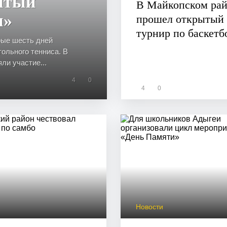
ытый
В Майкопском ра
и»
прошел открытый
турнир по баскетб
рые шесть дней
ольного тенниса. В
ли участие...
4
0
4
0
и
Новости