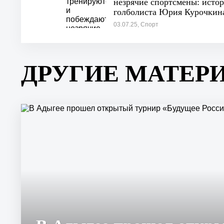
незрячие спортсмены: исто
голболиста Юрия Курочкин
03.07.25, Спорт
ДРУГИЕ МАТЕР