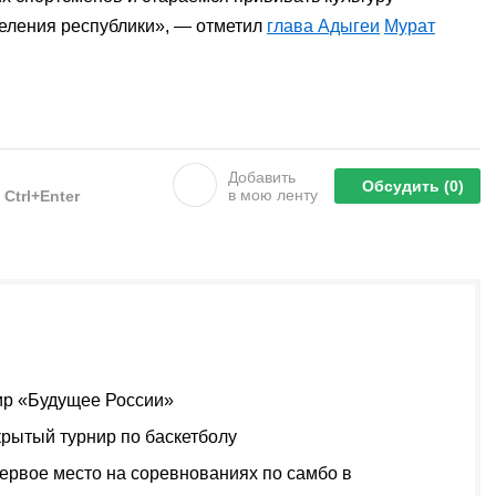
селения республики», — отметил
глава Адыгеи
Мурат
Добавить
Обсудить
(0)
в мою ленту
е
Ctrl+Enter
ир «Будущее России»
рытый турнир по баскетболу
ервое место на соревнованиях по самбо в