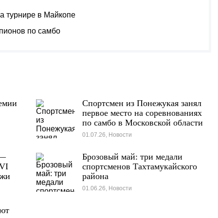
на турнире в Майкопе
пионов по самбо
емии
Спортсмен из Понежукая занял
первое место на соревнованиях
по самбо в Московской области
01.07.26, Новости
 —
Брозовый май: три медали
VI
спортсменов Тахтамукайского
ёжи
района
01.06.26, Новости
ают