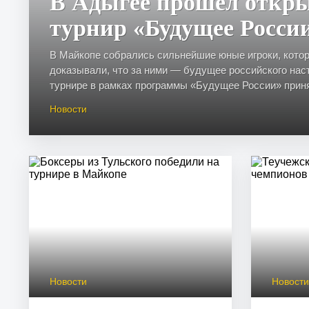
В Адыгее прошел откр
турнир «Будущее Росси
В Майкопе собрались сильнейшие юные игроки, кото
доказывали, что за ними — будущее российского наст
турнире в рамках программы «Будущее России» приня
Новости
Новости
Новост