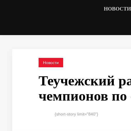
НОВОСТИ
Новости
Теучежский р
чемпионов по
{short-story limit="840"}