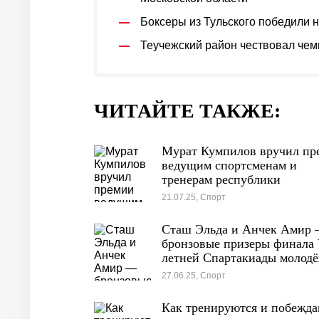
Боксеры из Тульского победили 
Теучежский район чествовал чем
ЧИТАЙТЕ ТАКЖЕ:
Мурат Кумпилов вручил пр
ведущим спортсменам и
тренерам республики
21.07.25, Спорт
Сташ Эльда и Анчек Амир
бронзовые призеры финала 
летней Спартакиады молод
России по самбо
27.06.25, Спорт
Как тренируются и побежд