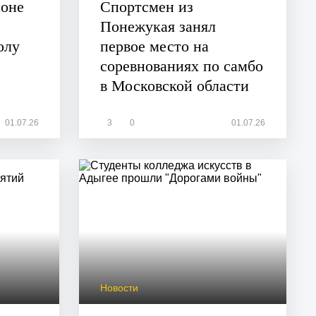
йоне
Спортсмен из
Понежукая занял
олу
первое место на
соревнованиях по самбо
в Московской области
01.07.26
3
0
01.07.26
Новости