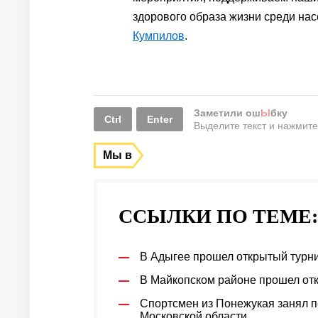
здорового образа жизни среди на
Кумпилов
.
Заметили ош
Ы
бку
Ctrl
Enter
Выделите текст и нажмит
Мы в
ССЫЛКИ ПО ТЕМЕ:
В Адыгее прошел открытый турн
В Майкопском районе прошел отк
Спортсмен из Понежукая занял п
Московской области