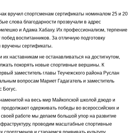
ычак вручил спортсменам сертификаты номиналом 25 и 20
бые слова благодарности прозвучали в адрес
млешко и Адама Хабаху. Их профессионализм, терпение
у побед воспитанников. За отличную подготовку
и вручены сертификаты.
 их наставникам не останавливаться на достигнутом,
олжать покорять новые спортивные вершины. К
рвый заместитель главы Теучежского района Руслан
иальным вопросам Мариет Гадагатель и заместитель
 Богус.
знаменитой на весь мир Майкопской школой дзюдо и
 продолжают одерживать победы во всероссийских и
своей работе мы делаем большой упор на развитие
нфраструктуру, проводим масштабные спортивные
 спортсменов и стараемся прививать культуру