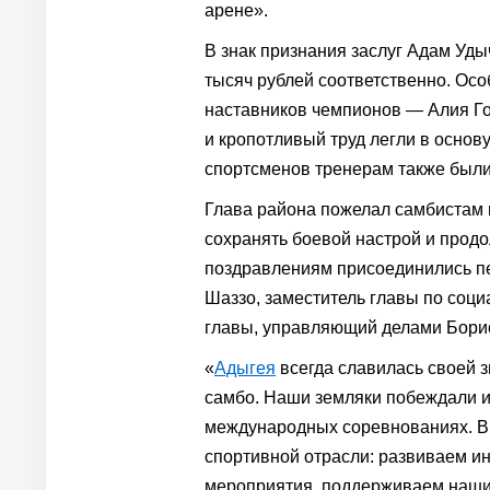
арене».
В знак признания заслуг Адам Уд
тысяч рублей соответственно. Осо
наставников чемпионов — Алия Го
и кропотливый труд легли в основ
спортсменов тренерам также был
Глава района пожелал самбистам и
сохранять боевой настрой и прод
поздравлениям присоединились пе
Шаззо, заместитель главы по соц
главы, управляющий делами Борис
«
Адыгея
всегда славилась своей 
самбо. Наши земляки побеждали и
международных соревнованиях. В 
спортивной отрасли: развиваем и
мероприятия, поддерживаем наших