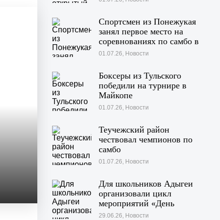
Спортсмен из Понежукая
занял первое место на
соревнованиях по самбо в
Московской области
01.07.26, Новости
Боксеры из Тульского
победили на турнире в
Майкопе
01.07.26, Новости
Теучежский район
чествовал чемпионов по
самбо
01.07.26, Новости
Для школьников Адыгеи
организовали цикл
мероприятий «День
Памяти»
29.06.26, Новости