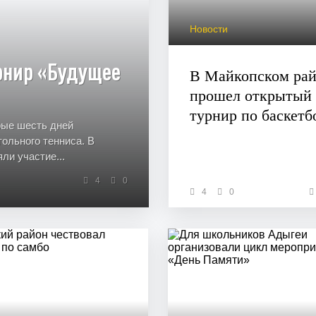
Новости
рнир «Будущее
В Майкопском ра
прошел открытый
турнир по баскетб
рые шесть дней
ольного тенниса. В
ли участие...
4
0
4
0