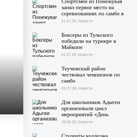
Спортсмен из Понежукая
занял первое место на
соревнованиях по самбо в
Московской области
01.07.26, Новости
Боксеры из Тульского
победили на турнире в
Майкопе
01.07.26, Новости
Теучежский район
чествовал чемпионов по
самбо
01.07.26, Новости
Для школьников Адыгеи
организовали цикл
мероприятий «День
Памяти»
29.06.26, Новости
Студенты колледжа