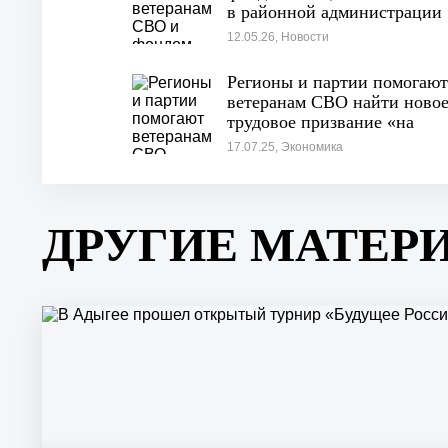
в районной администрации
12.05.26, Новости
Регионы и партии помогают
ветеранам СВО найти ново
трудовое призвание «на
гражданке»
17.07.25, Экономика
ДРУГИЕ МАТЕР