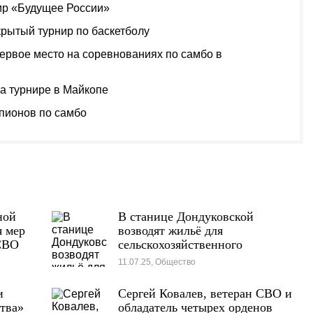
ир «Будущее России»
рытый турнир по баскетболу
ервое место на соревнованиях по самбо в
на турнире в Майкопе
пионов по самбо
ной
В станице Дондуковской
я мер
возводят жильё для
СВО
сельскохозяйственного
специалиста
11.07.25, Общество
и
Сергей Ковалев, ветеран СВО и
тва»
обладатель четырех орденов