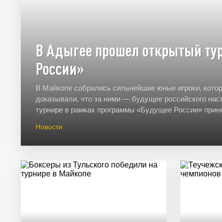
В Адыгее прошел открытый ту
России»
В Майкопе собрались сильнейшие юные игроки, кото
доказывали, что за ними — будущее российского наст
турнире в рамках программы «Будущее России» приня
Новости