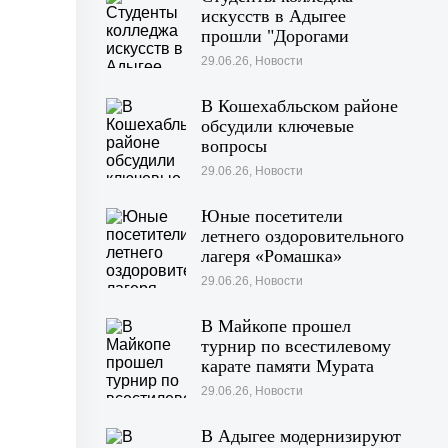
искусств в Адыгее
прошли "Дорогами
войны"
29.06.26, Новости
В Кошехабльском районе
обсудили ключевые
вопросы
жизнедеятельности
29.06.26, Новости
муниципалитета
Юные посетители
летнего оздоровительного
лагеря «Ромашка»
побывали на экскурсии в
29.06.26, Новости
Дондуковском музее
В Майкопе прошел
турнир по всестилевому
карате памяти Мурата
Хачекожева
29.06.26, Новости
В Адыгее модернизируют