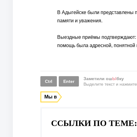
В Адыгейске были представлены п
памяти и уважения.
Выездные приёмы подтверждают: ф
помощь была адресной, понятной 
Заметили ош
Ы
бку
Ctrl
Enter
Выделите текст и нажмит
Мы в
ССЫЛКИ ПО ТЕМЕ: