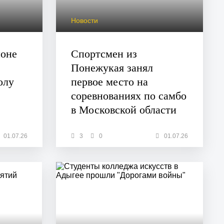
Новости
йоне
Спортсмен из
Понежукая занял
олу
первое место на
соревнованиях по самбо
в Московской области
01.07.26
3
0
01.07.26