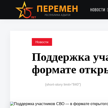
НОВОСТИ
Новости
Поддержка уч
формате откр
{short-story limit="840"}