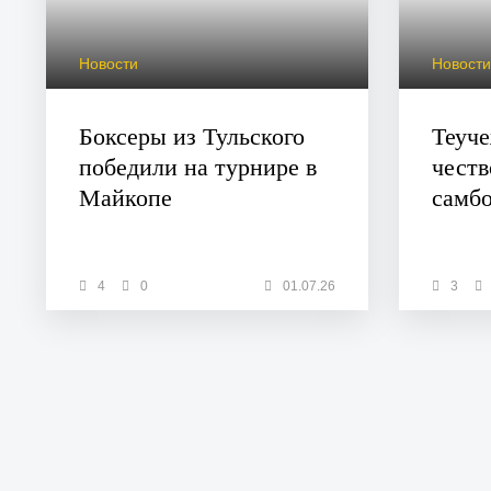
Новости
Новост
Боксеры из Тульского
Теуч
победили на турнире в
честв
Майкопе
самб
4
0
01.07.26
3