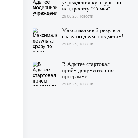
учреждения культуры по
нацпроекту "Семья"
29.06.26, Новости
Максимальный результат
сразу по двум предметам!
29.06.26, Новости
В Адыгее стартовал
приём документов по
программе
«Профессионалитет»
29.06.26, Новости