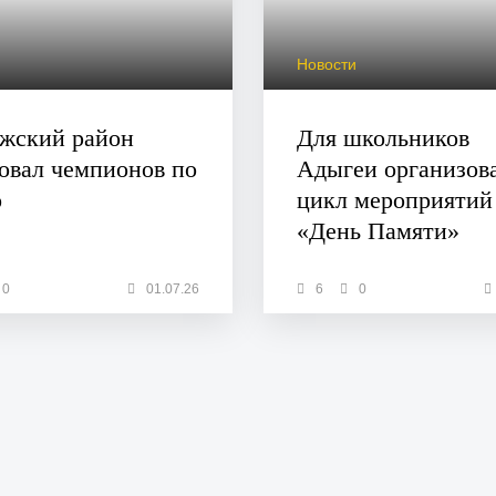
и
Новости
ежский район
Для школьников
овал чемпионов по
Адыгеи организов
о
цикл мероприятий
«День Памяти»
0
01.07.26
6
0