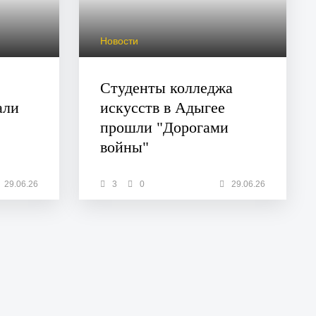
Новости
Студенты колледжа
али
искусств в Адыгее
прошли "Дорогами
войны"
29.06.26
3
0
29.06.26