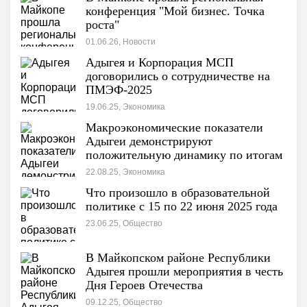
конференция "Мой бизнес. Точка
роста"
01.06.26, Новости
Адыгея и Корпорация МСП
договорились о сотрудничестве на
ПМЭФ-2025
19.06.25, Экономика
Макроэкономические показатели
Адыгеи демонстрируют
положительную динамику по итогам
I полугодия"
22.08.25, Экономика
Что произошло в образовательной
политике с 15 по 22 июня 2025 года
23.06.25, Общество
В Майкопском районе Республики
Адыгея прошли мероприятия в честь
Дня Героев Отечества
09.12.25, Общество