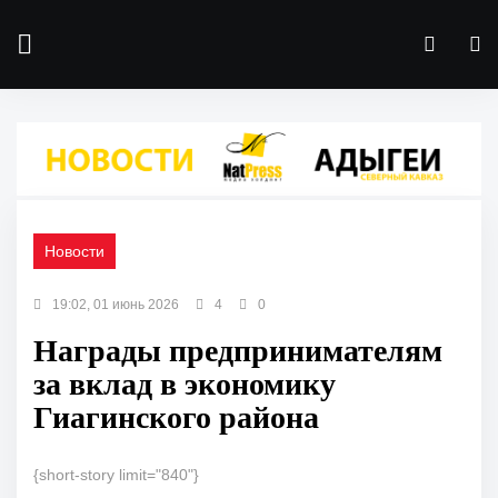
Новости
19:02, 01 июнь 2026
4
0
Награды предпринимателям
за вклад в экономику
Гиагинского района
{short-story limit="840"}