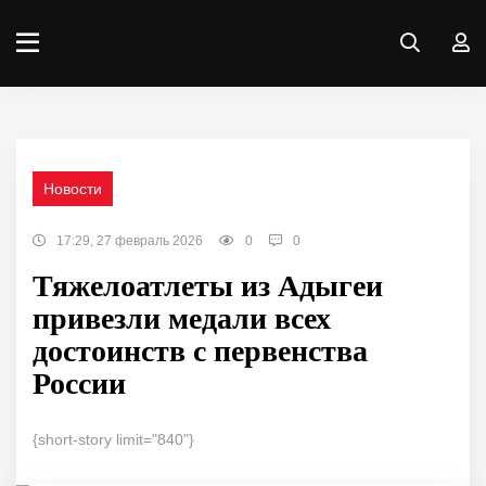
Новости
17:29, 27 февраль 2026
0
0
Тяжелоатлеты из Адыгеи
привезли медали всех
достоинств с первенства
России
{short-story limit="840"}