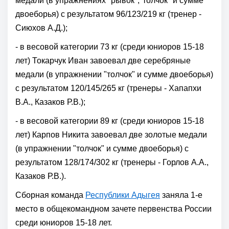
медали (в упражнениях "рывок","толчок" и сумме
двоеборья) с результатом 96/123/219 кг (тренер -
Сиюхов А.Д.);
- в весовой категории 73 кг (среди юниоров 15-18
лет) Токарчук Иван завоевал две серебряные
медали (в упражнении "толчок" и сумме двоеборья)
с результатом 120/145/265 кг (тренеры - Хапапхи
В.А., Казаков Р.В.);
- в весовой категории 89 кг (среди юниоров 15-18
лет) Карпов Никита завоевал две золотые медали
(в упражнении "толчок" и сумме двоеборья) с
результатом 128/174/302 кг (тренеры - Горлов А.А.,
Казаков Р.В.).
Сборная команда
Республики Адыгея
заняла 1-е
место в общекомандном зачете первенства России
среди юниоров 15-18 лет.