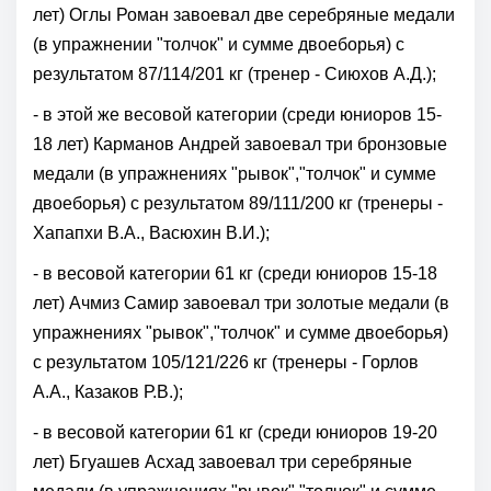
лет) Оглы Роман завоевал две серебряные медали
(в упражнении "толчок" и сумме двоеборья) с
результатом 87/114/201 кг (тренер - Сиюхов А.Д.);
- в этой же весовой категории (среди юниоров 15-
18 лет) Карманов Андрей завоевал три бронзовые
медали (в упражнениях "рывок","толчок" и сумме
двоеборья) с результатом 89/111/200 кг (тренеры -
Хапапхи В.А., Васюхин В.И.);
- в весовой категории 61 кг (среди юниоров 15-18
лет) Ачмиз Самир завоевал три золотые медали (в
упражнениях "рывок","толчок" и сумме двоеборья)
с результатом 105/121/226 кг (тренеры - Горлов
А.А., Казаков Р.В.);
- в весовой категории 61 кг (среди юниоров 19-20
лет) Бгуашев Асхад завоевал три серебряные