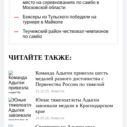
место на соревнованиях по самбо в
Московской области
Боксеры из Тульского победили на
турнире в Майкопе
Теучежский район чествовал чемпионов
по самбо
ЧИТАЙТЕ ТАКЖЕ:
Команда Адыгеи привезла шесть
медалей разного достоинства с
Первенства России по тяжелой
атлетике среди юниоров и юниорок
15.10.25, Новости
Юные тяжелоатлеты Адыгеи
завоевали медали в Краснодарском
крае
18.05.26, Новости
Спортсмен из Адыгеи стал