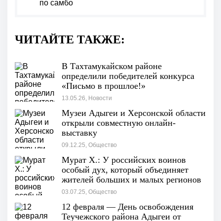
по самбо
ЧИТАЙТЕ ТАКЖЕ:
В Тахтамукайском районе
определили победителей конкурса
«Письмо в прошлое!»
13.05.26, Новости
Музеи Адыгеи и Херсонской области
открыли совместную онлайн-
выставку
09.12.25, Общество
Мурат Х.: У российских воинов
особый дух, который объединяет
жителей больших и малых регионов
нашей страны
03.07.25, Общество
12 февраля — День освобождения
Теучежского района Адыгеи от