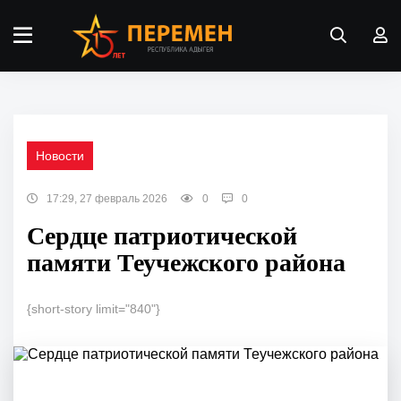
Новости
17:29, 27 февраль 2026
0
0
Сердце патриотической
памяти Теучежского района
{short-story limit="840"}