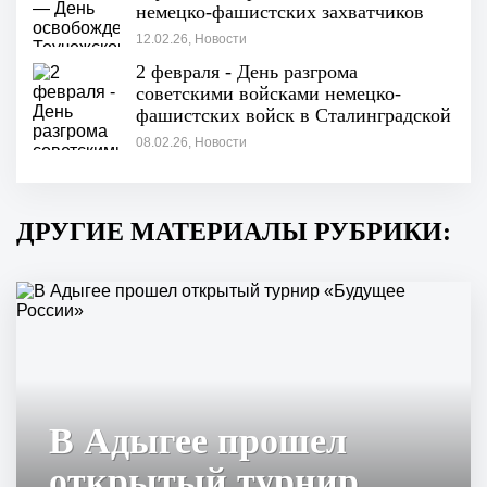
немецко-фашистских захватчиков
12.02.26, Новости
2 февраля - День разгрома
советскими войсками немецко-
фашистских войск в Сталинградской
битве
08.02.26, Новости
ДРУГИЕ МАТЕРИАЛЫ РУБРИКИ:
В Адыгее прошел
открытый турнир