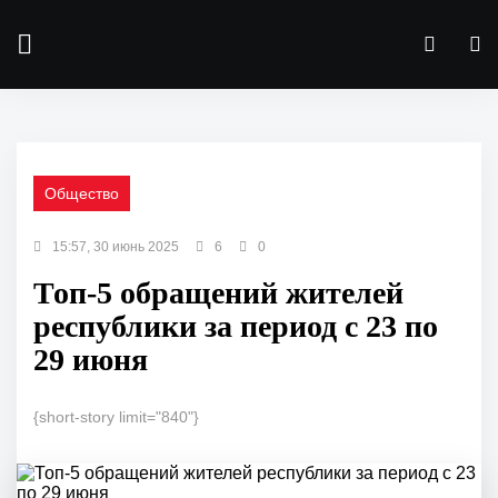
Общество
15:57, 30 июнь 2025
6
0
Топ-5 обращений жителей
республики за период с 23 по
29 июня
{short-story limit="840"}