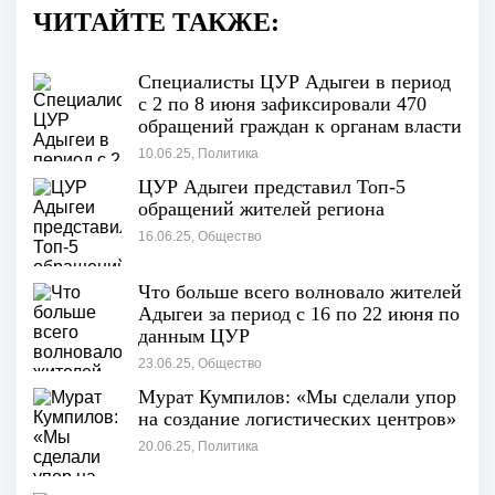
ЧИТАЙТЕ ТАКЖЕ:
Специалисты ЦУР Адыгеи в период
с 2 по 8 июня зафиксировали 470
обращений граждан к органам власти
республики.
10.06.25, Политика
ЦУР Адыгеи представил Топ-5
обращений жителей региона
16.06.25, Общество
Что больше всего волновало жителей
Адыгеи за период с 16 по 22 июня по
данным ЦУР
23.06.25, Общество
Мурат Кумпилов: «Мы сделали упор
на создание логистических центров»
20.06.25, Политика