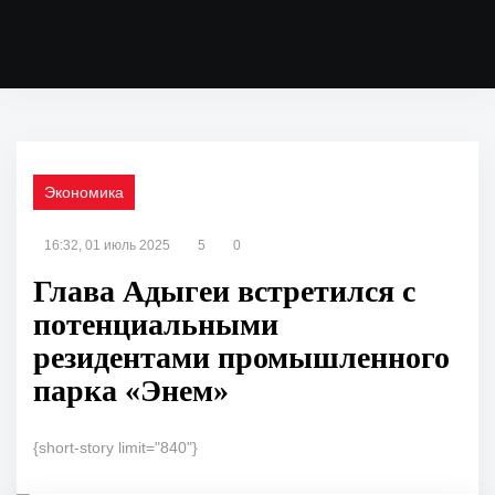
Экономика
16:32, 01 июль 2025
5
0
Глава Адыгеи встретился с
потенциальными
резидентами промышленного
парка «Энем»
{short-story limit="840"}