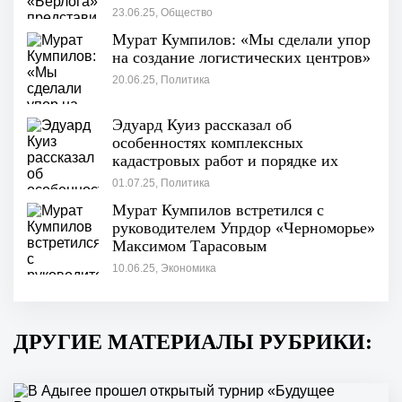
23.06.25, Общество
Мурат Кумпилов: «Мы сделали упор
на создание логистических центров»
20.06.25, Политика
Эдуард Куиз рассказал об
особенностях комплексных
кадастровых работ и порядке их
проведения
01.07.25, Политика
Мурат Кумпилов встретился с
руководителем Упрдор «Черноморье»
Максимом Тарасовым
10.06.25, Экономика
ДРУГИЕ МАТЕРИАЛЫ РУБРИКИ: