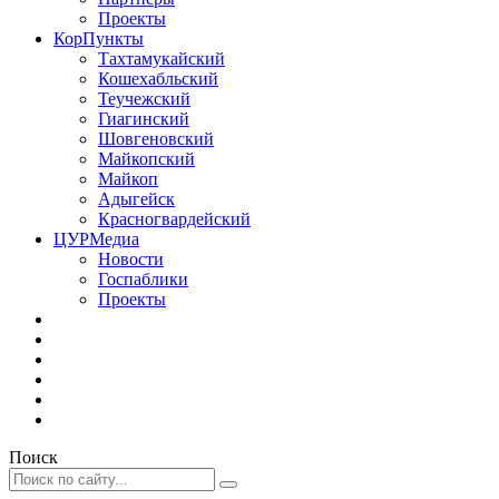
Проекты
КорПункты
Тахтамукайский
Кошехабльский
Теучежский
Гиагинский
Шовгеновский
Майкопский
Майкоп
Адыгейск
Красногвардейский
ЦУРМедиа
Новости
Госпаблики
Проекты
Поиск