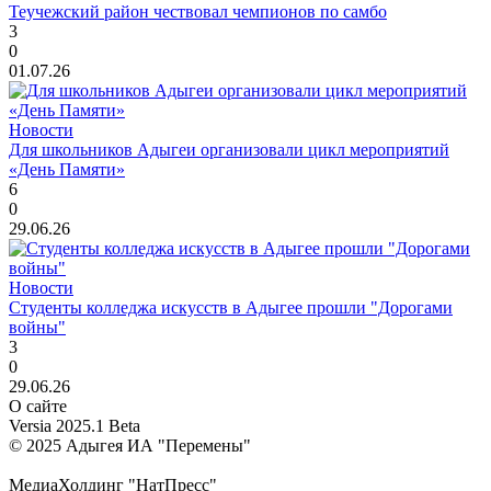
Теучежский район чествовал чемпионов по самбо
3
0
01.07.26
Новости
Для школьников Адыгеи организовали цикл мероприятий
«День Памяти»
6
0
29.06.26
Новости
Студенты колледжа искусств в Адыгее прошли "Дорогами
войны"
3
0
29.06.26
О сайте
Versia 2025.1 Beta
© 2025 Адыгея ИА "Перемены"
МедиаХолдинг "НатПресс"