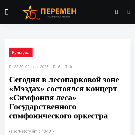
Культура
23:30, 02 июль 2025
6
0
Сегодня в лесопарковой зоне
«Мэздах» состоялся концерт
«Симфония леса»
Государственного
симфонического оркестра
{short-story limit="840"}