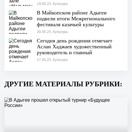
большой концерт
19.06.25, Культура
В Майкопском районе Адыгеи
подвели итоги Межрегионального
фестиваля казачьей культуры
30.06.25, Культура
Сегодня день рождения отмечает
Аслан Хаджаев художественный
руководитель и главный
балетмейстер ансамбля "Нальмэс"
17.06.25, Культура
ДРУГИЕ МАТЕРИАЛЫ РУБРИКИ: