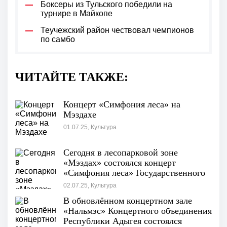
Боксеры из Тульского победили на
турнире в Майкопе
Теучежский район чествовал чемпионов
по самбо
ЧИТАЙТЕ ТАКЖЕ:
Концерт «Симфония леса» на
Мэздахе
01.07.25, Культура
Сегодня в лесопарковой зоне
«Мэздах» состоялся концерт
«Симфония леса» Государственного
симфонического оркестра
02.07.25, Культура
В обновлённом концертном зале
«Нальмэс» Концертного объединения
Республики Адыгея состоялся