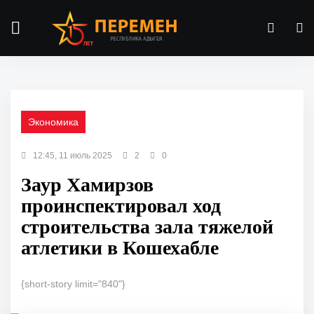
Экономика
12:45, 11 июль 2025
2
0
Заур Хамирзов
проинспектировал ход
строительства зала тяжелой
атлетики в Кошехабле
{short-story limit="840"}