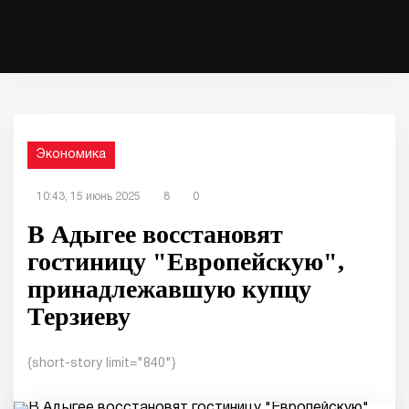
Экономика
10:43, 15 июнь 2025
8
0
В Адыгее восстановят
гостиницу "Европейскую",
принадлежавшую купцу
Терзиеву
{short-story limit="840"}