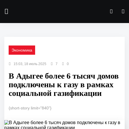
Экономика
15:03, 18 июль 2025
7
0
В Адыгее более 6 тысяч домов
подключены к газу в рамках
социальной газификации
{short-story limit="840"}