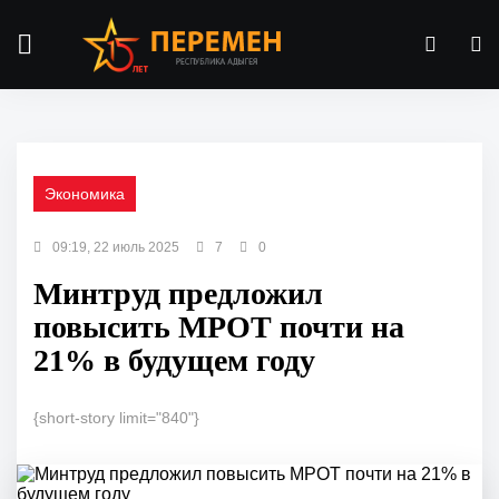
Экономика
09:19, 22 июль 2025
7
0
Минтруд предложил
повысить МРОТ почти на
21% в будущем году
{short-story limit="840"}