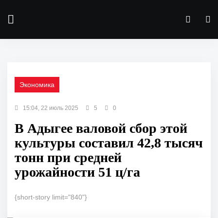
Экономика
15:04, 22 июль 2025
5
0
В Адыгее валовой сбор этой
культуры составил 42,8 тысяч
тонн при средней
урожайности 51 ц/га
{short-story limit="840"}