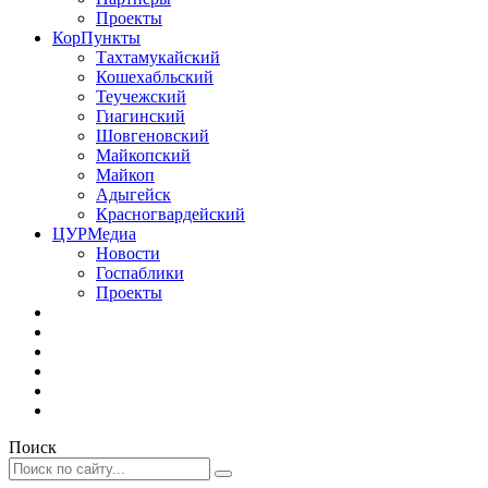
Проекты
КорПункты
Тахтамукайский
Кошехабльский
Теучежский
Гиагинский
Шовгеновский
Майкопский
Майкоп
Адыгейск
Красногвардейский
ЦУРМедиа
Новости
Госпаблики
Проекты
Поиск