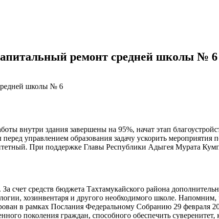
 капитальный ремонт средней школы № 6
ты внутри здания завершены на 95%, начат этап благоустройст
л перед управлением образования задачу ускорить мероприятия 
оритетный. При поддержке Главы Республики Адыгея Мурата Кум
вв. За счет средств бюджета Тахтамукайского района дополнител
ологии, хозинвентаря и другого необходимого школе. Напомним
ан в рамках Послания Федеральному Собранию 29 февраля 2024
енного поколения граждан, способного обеспечить суверенитет, 