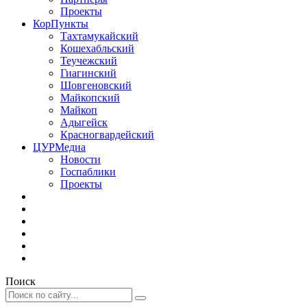
Проекты
КорПункты
Тахтамукайский
Кошехабльский
Теучежский
Гиагинский
Шовгеновский
Майкопский
Майкоп
Адыгейск
Красногвардейский
ЦУРМедиа
Новости
Госпаблики
Проекты
Поиск