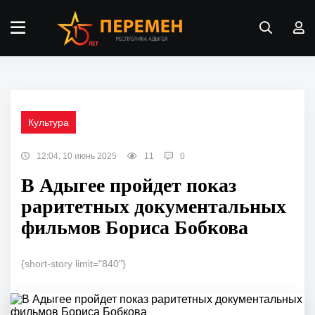
Культура
12:04, 10 июнь 2025
11
0
В Адыгее пройдет показ
раритетных документальных
фильмов Бориса Бобкова
{short-story limit="840"}