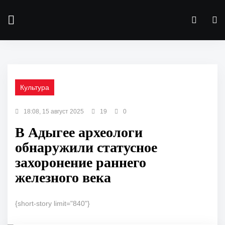
Культура
18:08, 15 август 2025
19
0
В Адыгее археологи
обнаружили статусное
захоронение раннего
железного века
{short-story limit="840"}