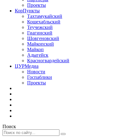
Проекты
КорПункты
Тахтамукайский
Кошехабльский
Теучежский
Гиагинский
Шовгеновский
Майкопский
Майкоп
Адыгейск
Красногвардейский
ЦУРМедиа
Новости
Госпаблики
Проекты
Поиск