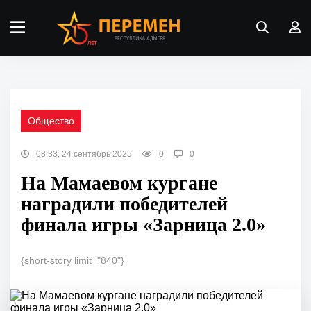
Общество
08:33, 24 сентябрь 2025
0
0
На Мамаевом кургане
наградили победителей
финала игры «Зарница 2.0»
{short-story limit="840"}