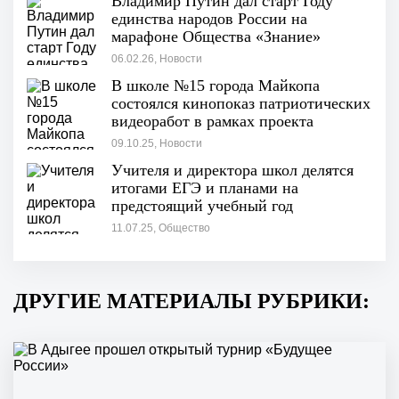
Владимир Путин дал старт Году
единства народов России на
марафоне Общества «Знание»
«Россия — семья семей»
06.02.26, Новости
В школе №15 города Майкопа
состоялся кинопоказ патриотических
видеоработ в рамках проекта
"ПОТОМКИ ПОБЕДИТЕЛЕЙ"
09.10.25, Новости
Учителя и директора школ делятся
итогами ЕГЭ и планами на
предстоящий учебный год
11.07.25, Общество
ДРУГИЕ МАТЕРИАЛЫ РУБРИКИ: