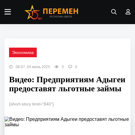
Экономика
08:07, 04 июль 2025
5
0
Видео: Предприятиям Адыгеи
предоставят льготные займы
{short-story limit="840"}