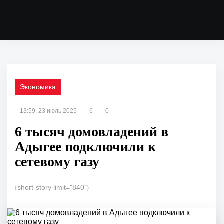
Экономика
13:59, 23 июль 2025
6
0
6 тысяч домовладений в
Адыгее подключили к
сетевому газу
{short-story limit="840"}