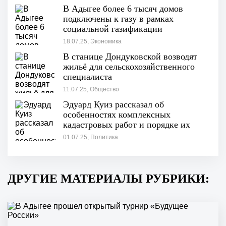
В Адыгее более 6 тысяч домов
подключены к газу в рамках
социальной газификации
18.07.25, Экономика
В станице Дондуковской возводят
жильё для сельскохозяйственного
специалиста
11.07.25, Общество
Эдуард Куиз рассказал об
особенностях комплексных
кадастровых работ и порядке их
проведения
01.07.25, Политика
ДРУГИЕ МАТЕРИАЛЫ РУБРИКИ: