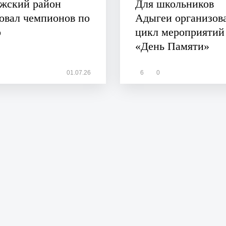
ежский район
Для школьников
овал чемпионов по
Адыгеи организов
о
цикл мероприятий
«День Памяти»
01.07.26
6
0