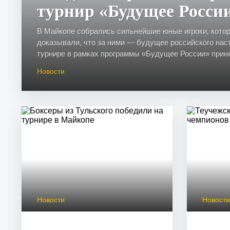
турнир «Будущее Росси
В Майкопе собрались сильнейшие юные игроки, кото
доказывали, что за ними — будущее российского наст
турнире в рамках программы «Будущее России» приня
Новости
Новости
Новост