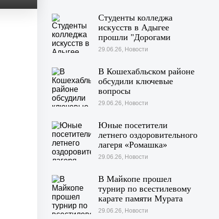
Студенты колледжа
искусств в Адыгее
прошли "Дорогами
войны"
29.06.26, Новости
В Кошехабльском районе
обсудили ключевые
вопросы
жизнедеятельности
29.06.26, Новости
муниципалитета
Юные посетители
летнего оздоровительного
лагеря «Ромашка»
побывали на экскурсии в
29.06.26, Новости
Дондуковском музее
В Майкопе прошел
турнир по всестилевому
карате памяти Мурата
Хачекожева
29.06.26, Новости