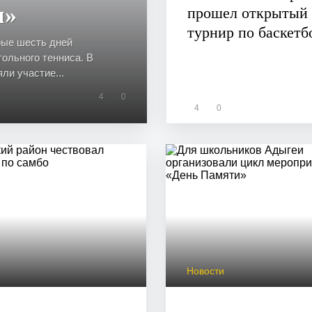
и»
прошел открытый
турнир по баскетб
рые шесть дней
ольного тенниса. В
ли участие...
4
0
4
0
и
Новости