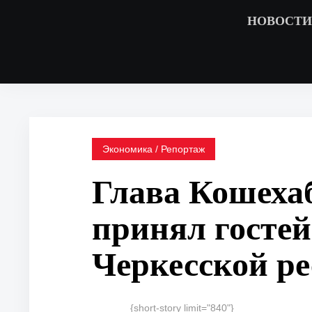
НОВОСТИ
Экономика / Репортаж
Глава Кошеха
принял гостей
Черкесской р
{short-story limit="840"}