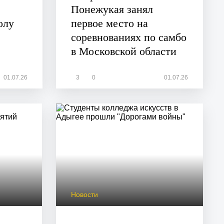
Понежукая занял
олу
первое место на
соревнованиях по самбо
в Московской области
01.07.26
3
0
01.07.26
Новости