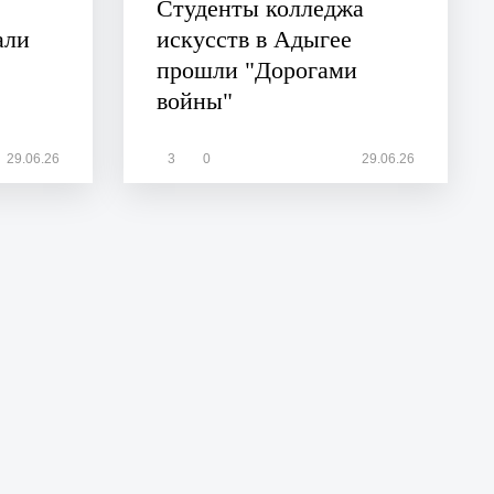
Студенты колледжа
али
искусств в Адыгее
прошли "Дорогами
войны"
29.06.26
3
0
29.06.26