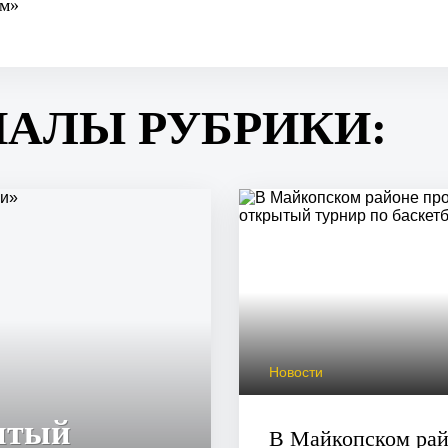
ем»
ИАЛЫ РУБРИКИ:
Новости
ытый
В Майкопском ра