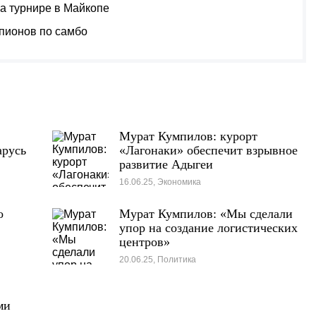
на турнире в Майкопе
пионов по самбо
Мурат Кумпилов: курорт
арусь
«Лагонаки» обеспечит взрывное
развитие Адыгеи
16.06.25, Экономика
о
Мурат Кумпилов: «Мы сделали
упор на создание логистических
центров»
20.06.25, Политика
ми