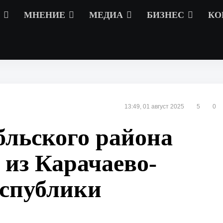
МНЕНИЕ
МЕДИА
БИЗНЕС
КО
13:49, 01 август 2025
5
0
бльского района
 из Карачаево-
еспублики