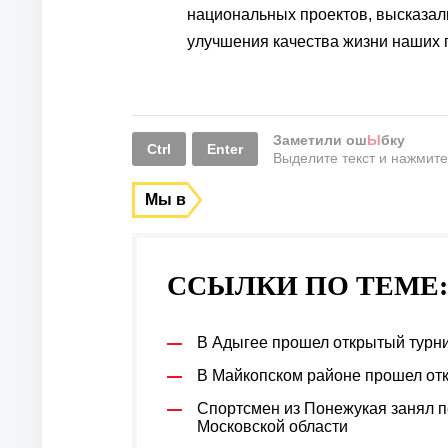
национальных проектов, высказали
улучшения качества жизни наших 
Заметили ош
Ы
бку
Ctrl
Enter
Выделите текст и нажмит
Мы в
ССЫЛКИ ПО ТЕМЕ:
В Адыгее прошел открытый турн
В Майкопском районе прошел отк
Спортсмен из Понежукая занял п
Московской области